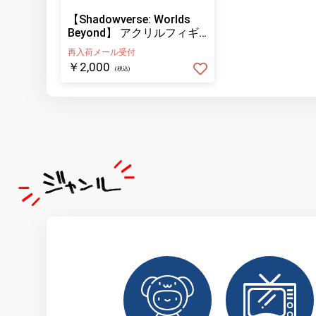
【Shadowverse: Worlds
Beyond】 アクリルフィギ
ュア 天踏む《吊るされた
再入荷メール受付
男》・ローフラッド
￥2,000
(税込)