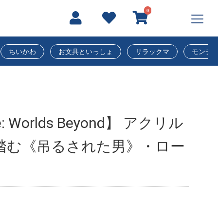
0
ちいかわ
お文具といっしょ
リラックマ
モンチ
e: Worlds Beyond】 アクリル
踏む《吊るされた男》・ロー