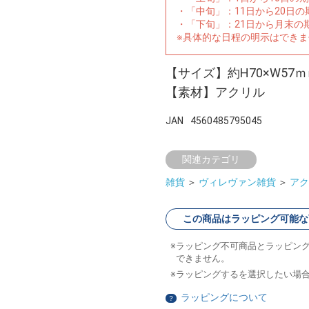
・「中旬」：11日から20日
・「下旬」：21日から月末の
※具体的な日程の明示はでき
【サイズ】約H70×W57ｍ
【素材】アクリル
JAN
4560485795045
関連カテゴリ
雑貨
＞
ヴィレヴァン雑貨
＞
アク
この商品はラッピング可能な
ラッピング不可商品とラッピン
できません。
ラッピングするを選択したい場
ラッピングについて
？