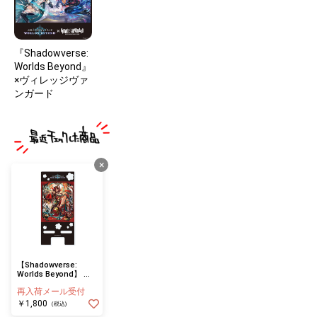
『Shadowverse:
Worlds Beyond』
×ヴィレッジヴァ
ンガード
×
【Shadowverse:
Worlds Beyond】 ア
クリルスマホスタンド
再入荷メール受付
八界花・ゲテンオウ
￥1,800
(税込)