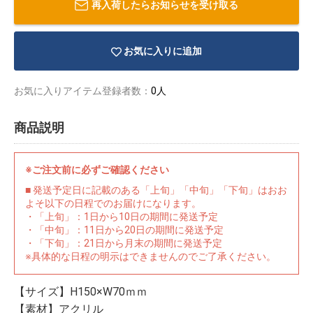
再入荷したらお知らせを受け取る
お気に入りに追加
お気に入りアイテム登録者数：
0人
商品説明
※ご注文前に必ずご確認ください
■ 発送予定日に記載のある「上旬」「中旬」「下旬」はおお
よそ以下の日程でのお届けになります。
・「上旬」：1日から10日の期間に発送予定
・「中旬」：11日から20日の期間に発送予定
・「下旬」：21日から月末の期間に発送予定
物園
イラストレ
アダルトグ
※具体的な日程の明示はできませんのでご了承ください。
ーター
ッズ
【サイズ】H150×W70ｍｍ
【素材】アクリル