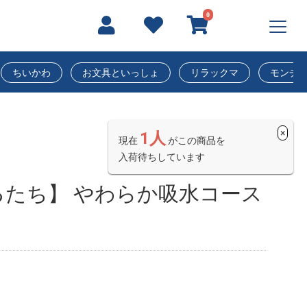
0
ちいかわ
お文具といっしょ
リラックマ
モンチ
×
1人
現在
がこの商品を
入荷待ちしています
たち】 やわらか吸水コース