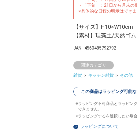
・「下旬」：21日から月末の
※具体的な日程の明示はでき
【サイズ】H10×W10cm
【素材】珪藻土/天然ゴム
JAN
4560485792792
関連カテゴリ
雑貨
＞
キッチン雑貨
＞
その他
この商品はラッピング可能な
ラッピング不可商品とラッピン
できません。
ラッピングするを選択したい場
ラッピングについて
？