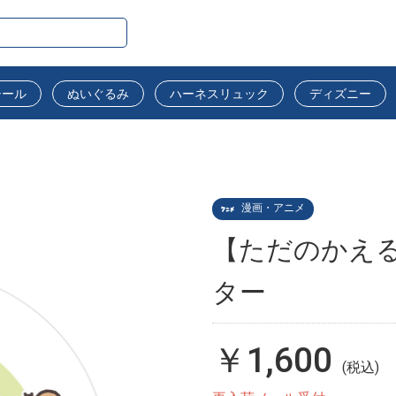
シール
ぬいぐるみ
ハーネスリュック
ディズニー
漫画・アニメ
【ただのかえる
ター
￥1,600
(税込)