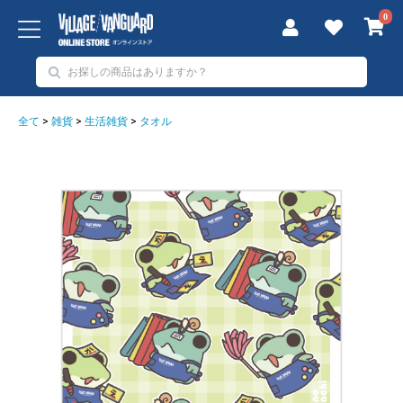
0
全て
>
雑貨
>
生活雑貨
>
タオル