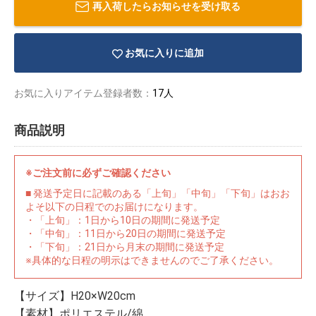
再入荷したらお知らせを受け取る
お気に入りに追加
お気に入りアイテム登録者数：
17人
商品説明
※ご注文前に必ずご確認ください
■ 発送予定日に記載のある「上旬」「中旬」「下旬」はおお
よそ以下の日程でのお届けになります。
・「上旬」：1日から10日の期間に発送予定
・「中旬」：11日から20日の期間に発送予定
・「下旬」：21日から月末の期間に発送予定
物園
イラストレ
アダルトグ
※具体的な日程の明示はできませんのでご了承ください。
ーター
ッズ
【サイズ】H20×W20cm
【素材】ポリエステル/綿