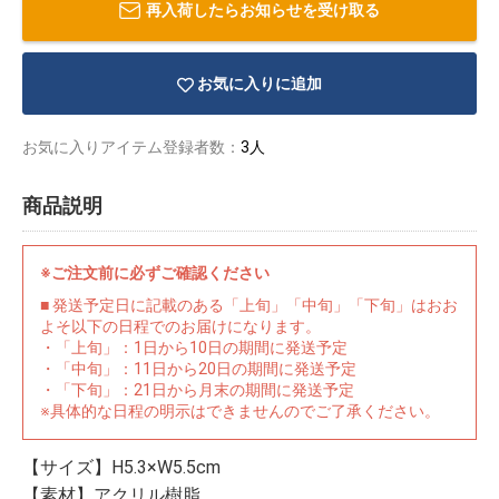
再入荷したらお知らせを受け取る
お気に入りに追加
お気に入りアイテム登録者数：
3人
商品説明
※ご注文前に必ずご確認ください
■ 発送予定日に記載のある「上旬」「中旬」「下旬」はおお
よそ以下の日程でのお届けになります。
・「上旬」：1日から10日の期間に発送予定
・「中旬」：11日から20日の期間に発送予定
・「下旬」：21日から月末の期間に発送予定
物園
イラストレ
アダルトグ
※具体的な日程の明示はできませんのでご了承ください。
ーター
ッズ
【サイズ】H5.3×W5.5cm
【素材】アクリル樹脂