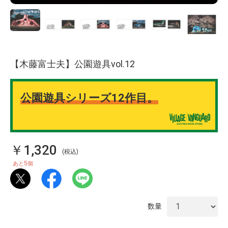
【木藤富士夫】公園遊具vol.12
公園遊具シリーズ12作目。
￥1,320
(税込)
5
あと
個
数量