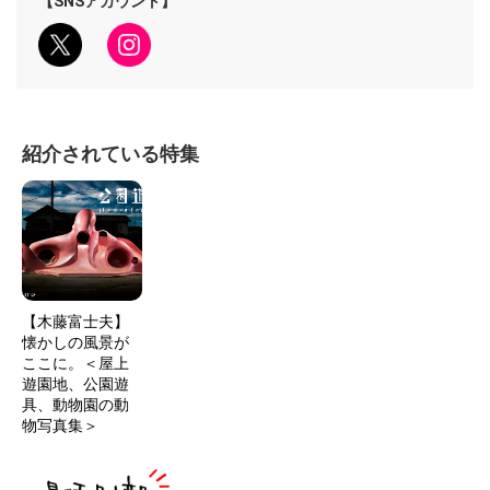
【SNSアカウント】
紹介されている特集
【木藤富士夫】
懐かしの風景が
ここに。＜屋上
遊園地、公園遊
具、動物園の動
物写真集＞