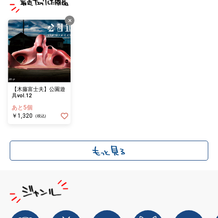
×
【木藤富士夫】公園遊
具vol.12
あと5個
￥1,320
(税込)