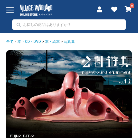
0
全て
>
本・CD・DVD
>
本・絵本
>
写真集