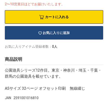
2〜10営業日ほどでお届けいたします。
カートに入れる
お気に入りに追加
お気に入りアイテム登録者数：
0人
商品説明
公園遊具シリーズ12作目。東京・神奈川・埼玉・千葉・
群馬の公園遊具を載せています。
物園
イラストレ
アダルトグ
A5サイズ 32ページ オフセット印刷 無線綴じ
ーター
ッズ
JAN
2591001016810