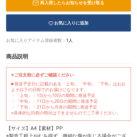
再入荷したらお知らせを受け取る
お気に入りに追加
お気に入りアイテム登録者数：
1人
商品説明
※ご注文前に必ずご確認ください
■ 発送予定日に記載のある「上旬」「中旬」「下旬」はおお
よそ以下の日程でのお届けになります。
・「上旬」：1日から10日の期間に発送予定
・「中旬」：11日から20日の期間に発送予定
・「下旬」：21日から月末の期間に発送予定
物園
イラストレ
アダルトグ
※具体的な日程の明示はできませんのでご了承ください。
ーター
ッズ
【サイズ】A4【素材】PP
※製造工程上やむを得ず、微細な傷が生じる場合がござ