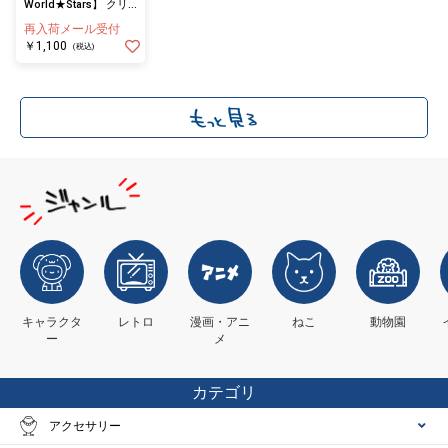
World★Stars】 クリ
アファイル
再入荷メール受付
￥1,100
(税込)
キャラクタ
レトロ
漫画・アニ
ねこ
動物園
ー
メ
カテゴリ
アクセサリー