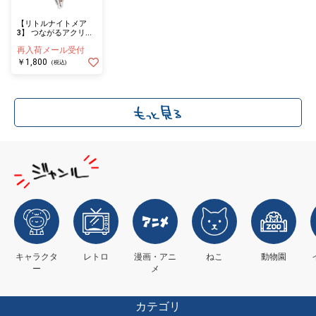
【リトルナイトメア
3】 つながるアクリル
チャーム
再入荷メール受付
￥1,800
(税込)
キャラクタ
レトロ
漫画・アニ
ねこ
動物園
ー
メ
カテゴリ