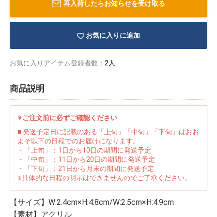
再入荷したらお知らせを受け取る
お気に入りに追加
お気に入りアイテム登録者数：
2人
商品説明
※ご注文前に必ずご確認ください
■ 発送予定日に記載のある「上旬」「中旬」「下旬」はおお
よそ以下の日程でのお届けになります。
・「上旬」：1日から10日の期間に発送予定
・「中旬」：11日から20日の期間に発送予定
・「下旬」：21日から月末の期間に発送予定
物園
イラストレ
アダルトグ
※具体的な日程の明示はできませんのでご了承ください。
ーター
ッズ
【サイズ】W:2.4cm×H:4.8cm/W:2.5cm×H:4.9cm
【素材】アクリル