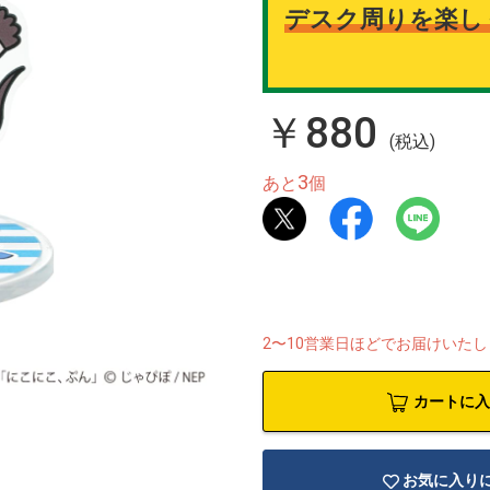
デスク周りを楽し
￥880
(税込)
3
あと
個
2〜10営業日ほどでお届けいた
カートに入
お気に入り