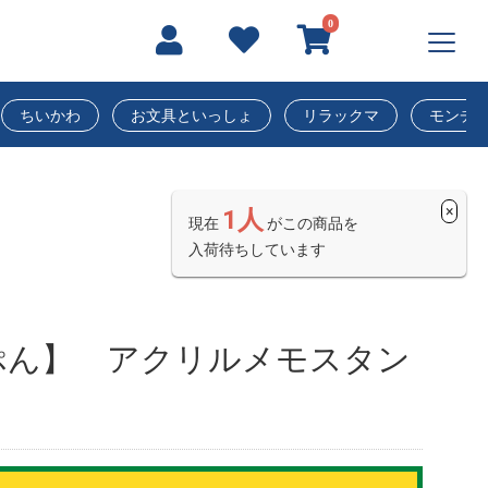
0
ちいかわ
お文具といっしょ
リラックマ
モンチ
×
1人
現在
がこの商品を
入荷待ちしています
ぷん】 アクリルメモスタン