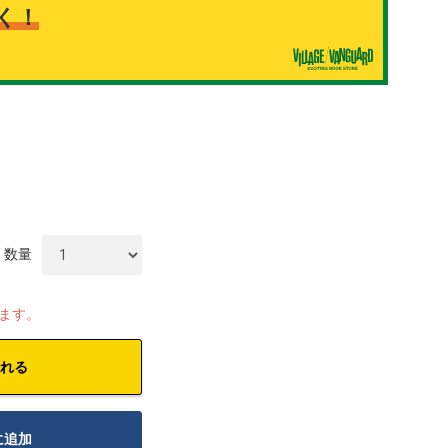
く！
数量
します。
れる
に追加