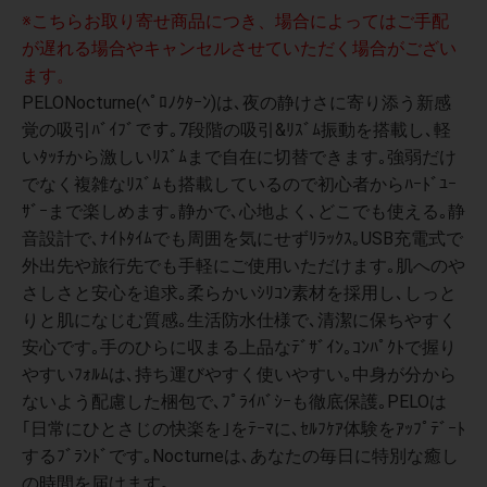
※こちらお取り寄せ商品につき、場合によってはご手配
が遅れる場合やキャンセルさせていただく場合がござい
ます。
PELONocturne(ﾍﾟﾛﾉｸﾀｰﾝ)は､夜の静けさに寄り添う新感
覚の吸引ﾊﾞｲﾌﾞです｡7段階の吸引&ﾘｽﾞﾑ振動を搭載し､軽
いﾀｯﾁから激しいﾘｽﾞﾑまで自在に切替できます｡強弱だけ
でなく複雑なﾘｽﾞﾑも搭載しているので初心者からﾊｰﾄﾞﾕｰ
ｻﾞｰまで楽しめます｡静かで､心地よく､どこでも使える｡静
音設計で､ﾅｲﾄﾀｲﾑでも周囲を気にせずﾘﾗｯｸｽ｡USB充電式で
外出先や旅行先でも手軽にご使用いただけます｡肌へのや
さしさと安心を追求｡柔らかいｼﾘｺﾝ素材を採用し､しっと
りと肌になじむ質感｡生活防水仕様で､清潔に保ちやすく
安心です｡手のひらに収まる上品なﾃﾞｻﾞｲﾝ｡ｺﾝﾊﾟｸﾄで握り
やすいﾌｫﾙﾑは､持ち運びやすく使いやすい｡中身が分から
ないよう配慮した梱包で､ﾌﾟﾗｲﾊﾞｼｰも徹底保護｡PELOは
｢日常にひとさじの快楽を｣をﾃｰﾏに､ｾﾙﾌｹｱ体験をｱｯﾌﾟﾃﾞｰﾄ
するﾌﾞﾗﾝﾄﾞです｡Nocturneは､あなたの毎日に特別な癒し
の時間を届けます｡