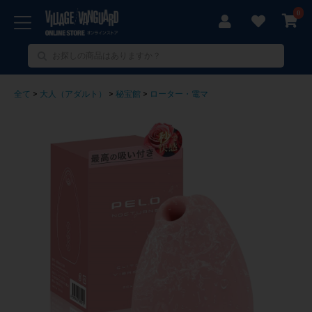
0
全て
>
大人（アダルト）
>
秘宝館
>
ローター・電マ