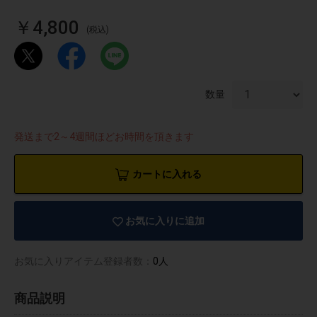
￥4,800
(税込)
数量
発送まで2～4週間ほどお時間を頂きます
カートに入れる
お気に入りに追加
物園
イラストレ
アダルトグ
ーター
ッズ
お気に入りアイテム登録者数：
0人
商品説明