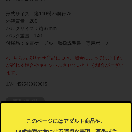
形式サイズ：縦110横75奥行75
外装質量：200
バルクサイズ：縦93mm
バルク重量：140
付属品：充電ケーブル、取扱説明書、専用ポーチ
※こちらお取り寄せ商品につき、場合によってはご手配
が遅れる場合やキャンセルさせていただく場合がござい
ます。
JAN
4595430383015
関連カテゴリ
大人（アダルト）
＞
秘宝館
＞
ローター・電マ
このページにはアダルト商品や、
この商品はラッピング可能な商品です
18歳未満の方には不適切な表現、画像が含