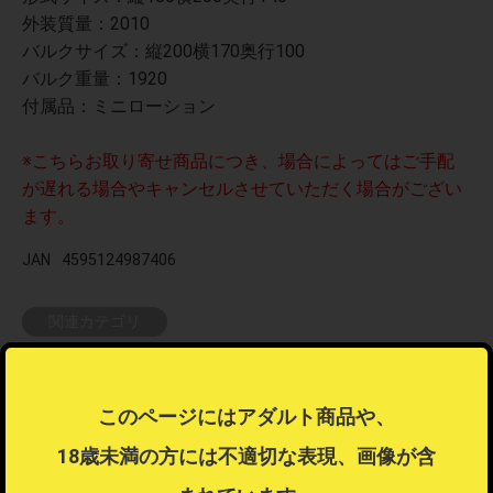
外装質量：2010
バルクサイズ：縦200横170奥行100
バルク重量：1920
付属品：ミニローション
※こちらお取り寄せ商品につき、場合によってはご手配
が遅れる場合やキャンセルさせていただく場合がござい
ます。
JAN
4595124987406
関連カテゴリ
大人（アダルト）
＞
秘宝館
＞
オナホール
このページにはアダルト商品や、
この商品はラッピング可能な商品です
18歳未満の方には不適切な表現、画像が含
ラッピング不可商品とラッピング可能商品を同時注文した場合、ラ
ッピングするを選択することはできません。