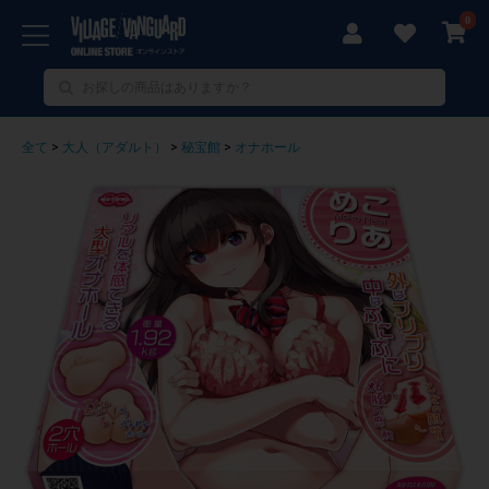
0
全て
>
大人（アダルト）
>
秘宝館
>
オナホール