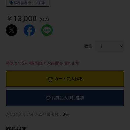
送料無料ライン対象
￥13,000
(税込)
数量
発送まで2～4週間ほどお時間を頂きます
カートに入れる
お気に入りに追加
物園
イラストレ
アダルトグ
ーター
ッズ
お気に入りアイテム登録者数：
0人
商品説明