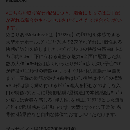
※こちらお取り寄せ商品につき、場合によってはご手配
が遅れる場合やキャンセルさせていただく場合がござい
ます。
めこりあ-MekoReal-は【1.92kg】の｢ﾘｱﾙ｣を体感できる
大型オナホール｡ｳﾞｧ〇ﾅ･ｱ〇ﾙの2穴それぞれに｢個性ある
快感ｷﾞﾐｯｸ｣を施しました｡<ｳﾞｧ〇ﾅﾎｰﾙの特徴>●湾曲ﾙｰﾄの
ち〇内ﾎｰﾙ●上下にうねる道筋が魅力●全面に配置した無
数の大ｲﾎﾞ●ﾎｰﾙ径は広くゆったりﾀｲﾌﾟ●広く深い子〇ｴﾘｱ
が特徴<ｱ〇ﾙﾎｰﾙの特徴>●まっすぐｽﾄﾚｰﾄの直腸ﾎｰﾙ●最奥
まで一直線の道筋が魅力●前半はﾋｸﾞ､後半は小ｲﾎﾞの構造
●ﾎｰﾙ径は狭く締め付けるﾀｲﾌﾟ●進入を拒むかのような入
口が特徴2穴ともに｢疑似粘膜2層構造｣で本物感触｡ﾎﾞﾃﾞｨ
外皮には青春を感じる｢弾力性｣を施工｡ﾌﾟﾘﾌﾟﾘとした無臭
ﾎﾞﾃﾞｨで臨場感あるﾎﾞﾘｭｰﾑです｡大型ですので､正常位･後
背位･騎乗位など自由な体位でお愉しみいただけます｡
形式サイズ：縦180横200奥行140