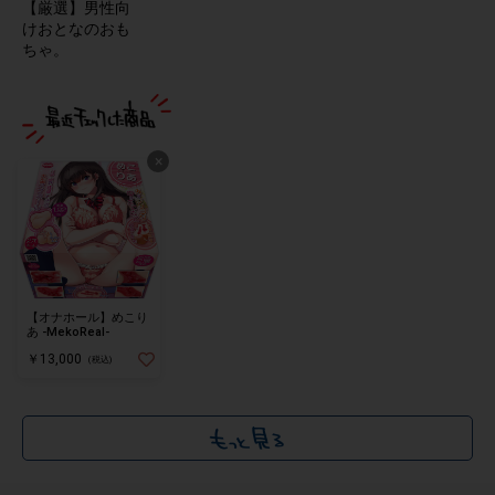
【厳選】男性向
けおとなのおも
ちゃ。
×
【オナホール】めこり
あ -MekoReal-
￥13,000
(税込)