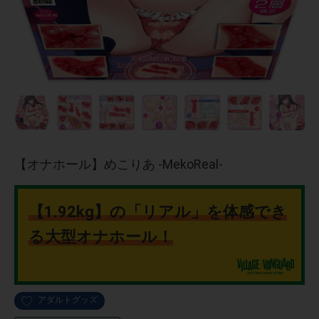
【オナホール】めこりあ -MekoReal-
【1.92kg】の「リアル」を体感でき
る大型オナホール！
アダルトグッズ