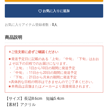
お気に入りに追加
お気に入りアイテム登録者数：
0人
商品説明
※ご注文前に必ずご確認ください
■ 発送予定日に記載のある「上旬」「中旬」「下旬」はおお
よそ以下の日程でのお届けになります。
・「上旬」：1日から10日の期間に発送予定
・「中旬」：11日から20日の期間に発送予定
・「下旬」：21日から月末の期間に発送予定
※具体的な日程の明示はできませんのでご了承ください。
物園
イラストレ
アダルトグ
■ 本商品は店舗またはメーカーより直接発送されます。
ーター
ッズ
【サイズ】長辺8.6cm 短編5.4cm
【素材】アクリル