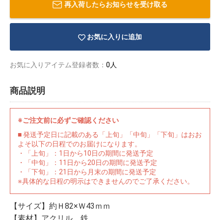
再入荷したらお知らせを受け取る
お気に入りに追加
お気に入りアイテム登録者数：
0人
商品説明
※ご注文前に必ずご確認ください
■ 発送予定日に記載のある「上旬」「中旬」「下旬」はおお
よそ以下の日程でのお届けになります。
・「上旬」：1日から10日の期間に発送予定
・「中旬」：11日から20日の期間に発送予定
・「下旬」：21日から月末の期間に発送予定
物園
イラストレ
アダルトグ
※具体的な日程の明示はできませんのでご了承ください。
ーター
ッズ
【サイズ】約Ｈ82×Ｗ43ｍｍ
【素材】アクリル、鉄