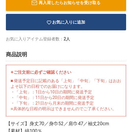
再入荷したらお知らせを受け取る
お気に入りに追加
お気に入りアイテム登録者数：
2人
商品説明
※ご注文前に必ずご確認ください
■ 発送予定日に記載のある「上旬」「中旬」「下旬」はおお
よそ以下の日程でのお届けになります。
・「上旬」：1日から10日の期間に発送予定
・「中旬」：11日から20日の期間に発送予定
・「下旬」：21日から月末の期間に発送予定
物園
イラストレ
アダルトグ
※具体的な日程の明示はできませんのでご了承ください。
ーター
ッズ
【サイズ】身丈70／身巾52／肩巾47／袖丈20cm
【素材】綿100％