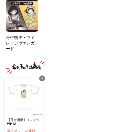
丹生明里 × ヴィ
レッジヴァンガ
ード
×
【丹生明里】 Tシャツ
WH M
再入荷メール受付