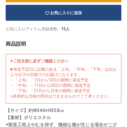
お気に入りに追加
お気に入りアイテム登録者数：
15人
商品説明
※ご注文前に必ずご確認ください
■ 発送予定日に記載のある「上旬」「中旬」「下旬」はおお
よそ以下の日程でのお届けになります。
・「上旬」：1日から10日の期間に発送予定
・「中旬」：11日から20日の期間に発送予定
・「下旬」：21日から月末の期間に発送予定
※具体的な日程の明示はできませんのでご了承ください。
物園
イラストレ
アダルトグ
ーター
ッズ
【サイズ】約W34.6×H35.8㎝
【素材】ポリエステル
※製造工程上やむを得ず、微細な傷が生じる場合がござ