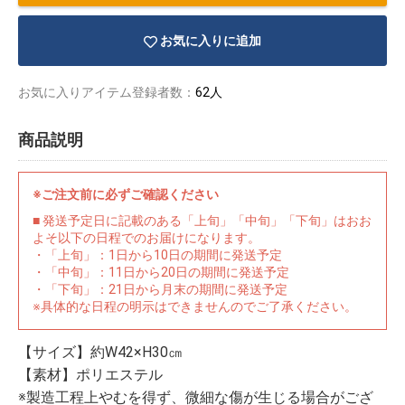
お気に入りに追加
お気に入りアイテム登録者数：
62人
商品説明
※ご注文前に必ずご確認ください
■ 発送予定日に記載のある「上旬」「中旬」「下旬」はおお
よそ以下の日程でのお届けになります。
・「上旬」：1日から10日の期間に発送予定
・「中旬」：11日から20日の期間に発送予定
・「下旬」：21日から月末の期間に発送予定
※具体的な日程の明示はできませんのでご了承ください。
物園
イラストレ
アダルトグ
ーター
ッズ
【サイズ】約W42×H30㎝
【素材】ポリエステル
※製造工程上やむを得ず、微細な傷が生じる場合がござ