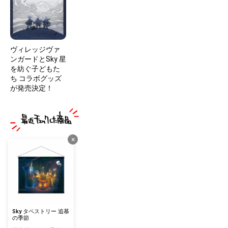
ヴィレッジヴァ
ンガードとSky 星
を紡ぐ子どもた
ち コラボグッズ
が発売決定！
×
Sky タペストリー 追慕
の季節