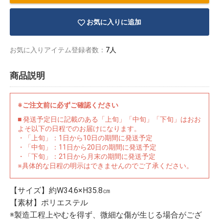
お気に入りに追加
お気に入りアイテム登録者数：
7人
商品説明
※ご注文前に必ずご確認ください
■ 発送予定日に記載のある「上旬」「中旬」「下旬」はおお
よそ以下の日程でのお届けになります。
・「上旬」：1日から10日の期間に発送予定
・「中旬」：11日から20日の期間に発送予定
・「下旬」：21日から月末の期間に発送予定
※具体的な日程の明示はできませんのでご了承ください。
物園
イラストレ
アダルトグ
ーター
ッズ
【サイズ】約W34.6×H35.8㎝
【素材】ポリエステル
※製造工程上やむを得ず、微細な傷が生じる場合がござ