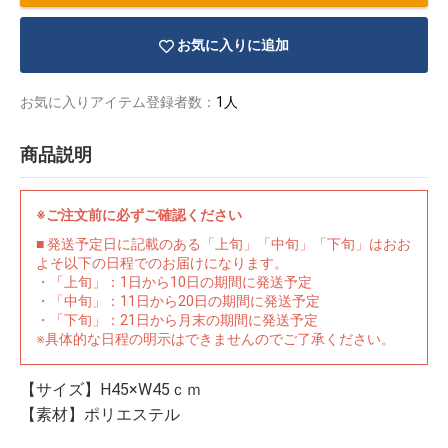
お気に入りに追加
お気に入りアイテム登録者数：
1人
商品説明
※ご注文前に必ずご確認ください
■ 発送予定日に記載のある「上旬」「中旬」「下旬」はおお
よそ以下の日程でのお届けになります。
・「上旬」：1日から10日の期間に発送予定
・「中旬」：11日から20日の期間に発送予定
・「下旬」：21日から月末の期間に発送予定
※具体的な日程の明示はできませんのでご了承ください。
物園
イラストレ
アダルトグ
ーター
ッズ
【サイズ】H45×W45ｃｍ
【素材】ポリエステル