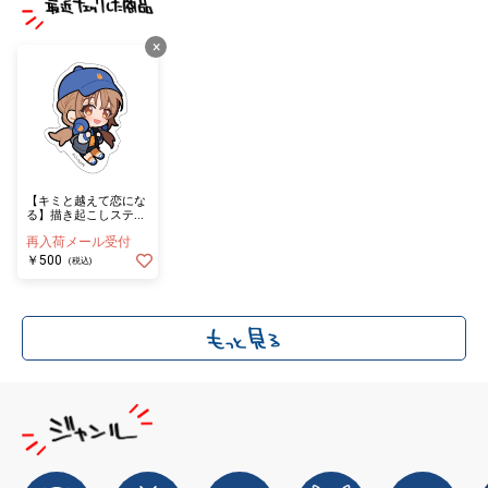
×
【キミと越えて恋にな
る】描き起こしステッ
カー ≪単品≫（全8
再入荷メール受付
種ランダム）
￥500
(税込)