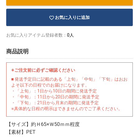
お気に入りに追加
お気に入りアイテム登録者数：
0人
商品説明
※ご注文前に必ずご確認ください
■ 発送予定日に記載のある「上旬」「中旬」「下旬」はおお
よそ以下の日程でのお届けになります。
・「上旬」：1日から10日の期間に発送予定
・「中旬」：11日から20日の期間に発送予定
・「下旬」：21日から月末の期間に発送予定
※具体的な日程の明示はできませんのでご了承ください。
物園
イラストレ
アダルトグ
ーター
ッズ
【サイズ】約Ｈ65×Ｗ50ｍｍ程度
【素材】PET