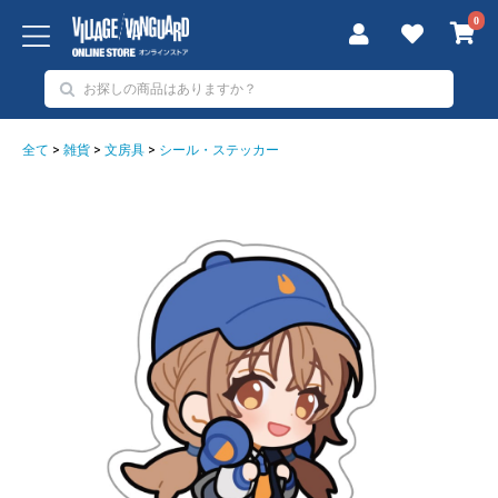
0
全て
>
雑貨
>
文房具
>
シール・ステッカー