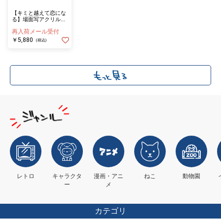
【キミと越えて恋にな
る】場面写アクリルキ
ーホルダー ≪セット
再入荷メール受付
≫（全6種）
￥5,880
(税込)
レトロ
キャラクタ
漫画・アニ
ねこ
動物園
ー
メ
カテゴリ