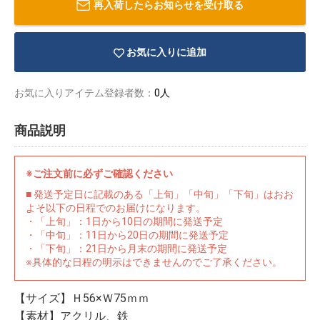
再入荷したらお知らせを受け取る
お気に入りに追加
お気に入りアイテム登録者数：
0人
商品説明
※ご注文前に必ずご確認ください
■ 発送予定日に記載のある「上旬」「中旬」「下旬」はおお
よそ以下の日程でのお届けになります。
・「上旬」：1日から10日の期間に発送予定
・「中旬」：11日から20日の期間に発送予定
・「下旬」：21日から月末の期間に発送予定
物園
イラストレ
アダルトグ
※具体的な日程の明示はできませんのでご了承ください。
ーター
ッズ
【サイズ】Ｈ56×Ｗ75ｍｍ
【素材】アクリル、鉄