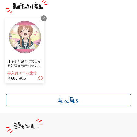
×
【キミと越えて恋にな
る】場面写缶バッジ
≪単品≫（全6種ラン
再入荷メール受付
ダム）
￥600
(税込)