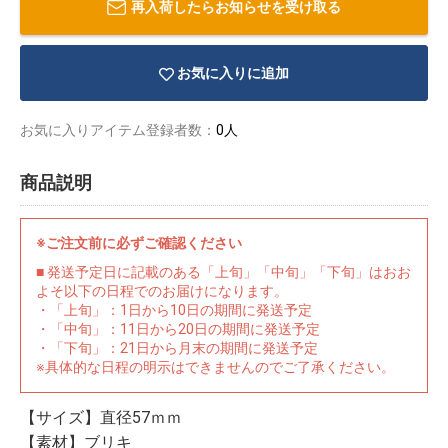
再入荷したらお知らせを受け取る
お気に入りに追加
お気に入りアイテム登録者数：
0人
商品説明
※ご注文前に必ずご確認ください
■ 発送予定日に記載のある「上旬」「中旬」「下旬」はおお
よそ以下の日程でのお届けになります。
・「上旬」：1日から10日の期間に発送予定
・「中旬」：11日から20日の期間に発送予定
・「下旬」：21日から月末の期間に発送予定
物園
イラストレ
アダルトグ
※具体的な日程の明示はできませんのでご了承ください。
ーター
ッズ
【サイズ】直径57ｍｍ
【素材】ブリキ