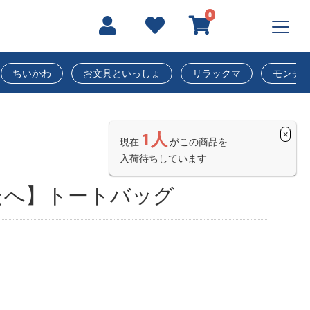
0
ちいかわ
お文具といっしょ
リラックマ
モンチ
×
1人
現在
がこの商品を
入荷待ちしています
たへ】トートバッグ