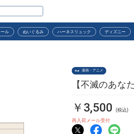
シール
ぬいぐるみ
ハーネスリュック
ディズニー
漫画・アニメ
【不滅のあな
￥3,500
(税込)
再入荷メール受付