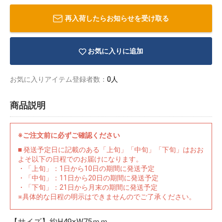
再入荷したらお知らせを受け取る
お気に入りに追加
お気に入りアイテム登録者数：
0人
商品説明
※ご注文前に必ずご確認ください
■ 発送予定日に記載のある「上旬」「中旬」「下旬」はおお
よそ以下の日程でのお届けになります。
・「上旬」：1日から10日の期間に発送予定
物園
イラストレ
アダルトグ
・「中旬」：11日から20日の期間に発送予定
ーター
ッズ
・「下旬」：21日から月末の期間に発送予定
※具体的な日程の明示はできませんのでご了承ください。
【サイズ】約H49×W75ｍｍ