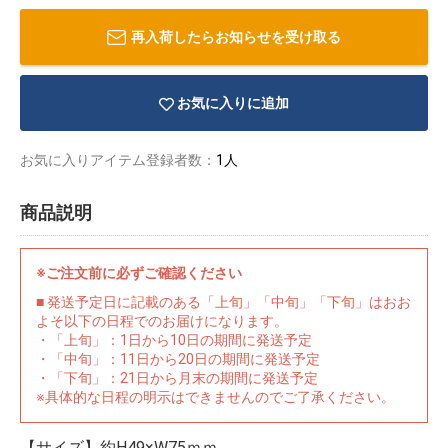
再入荷したらお知らせを受け取る
お気に入りに追加
お気に入りアイテム登録者数：
1人
商品説明
※ご注文前に必ずご確認ください
■ 発送予定日に記載のある「上旬」「中旬」「下旬」はおお
よそ以下の日程でのお届けになります。
・「上旬」：1日から10日の期間に発送予定
物園
イラストレ
アダルトグ
・「中旬」：11日から20日の期間に発送予定
ーター
ッズ
・「下旬」：21日から月末の期間に発送予定
※具体的な日程の明示はできませんのでご了承ください。
【サイズ】約H49×W75ｍｍ