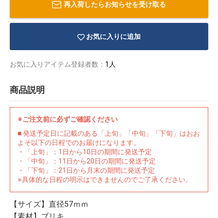
再入荷したらお知らせを受け取る
お気に入りに追加
お気に入りアイテム登録者数：
1人
商品説明
※ご注文前に必ずご確認ください
■ 発送予定日に記載のある「上旬」「中旬」「下旬」はおお
よそ以下の日程でのお届けになります。
・「上旬」：1日から10日の期間に発送予定
・「中旬」：11日から20日の期間に発送予定
・「下旬」：21日から月末の期間に発送予定
物園
イラストレ
アダルトグ
※具体的な日程の明示はできませんのでご了承ください。
ーター
ッズ
【サイズ】直径57ｍｍ
【素材】ブリキ