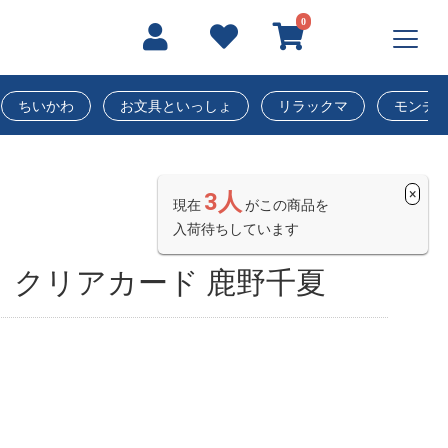
0
ちいかわ
お文具といっしょ
リラックマ
モンチ
×
3人
現在
がこの商品を
入荷待ちしています
 クリアカード 鹿野千夏