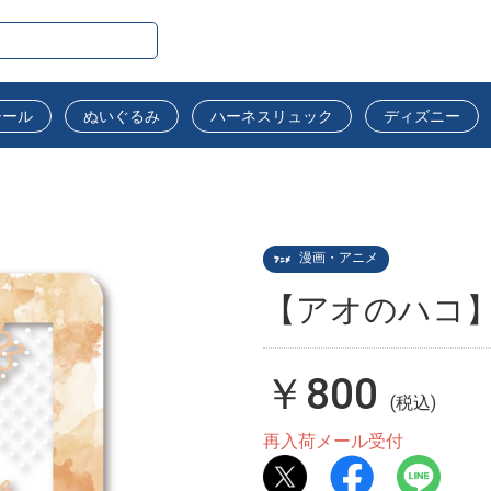
シール
ぬいぐるみ
ハーネスリュック
ディズニー
漫画・アニメ
【アオのハコ】
￥800
(税込)
再入荷メール受付