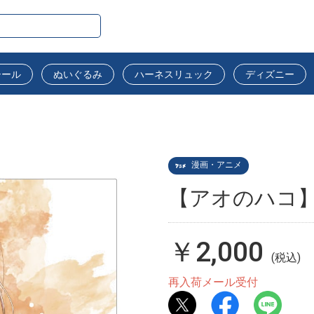
シール
ぬいぐるみ
ハーネスリュック
ディズニー
漫画・アニメ
【アオのハコ】
￥2,000
(税込)
再入荷メール受付