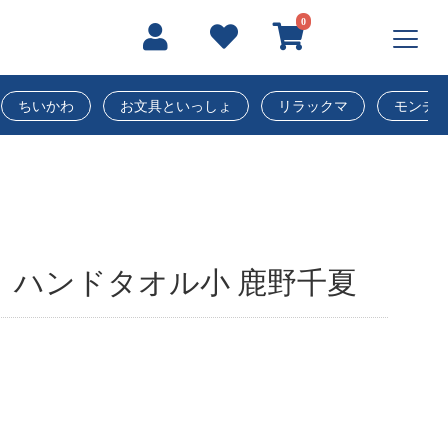
0
ちいかわ
お文具といっしょ
リラックマ
モンチ
 ハンドタオル小 鹿野千夏