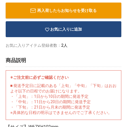
再入荷したらお知らせを受け取る
お気に入りに追加
お気に入りアイテム登録者数：
2人
商品説明
※ご注文前に必ずご確認ください
■ 発送予定日に記載のある「上旬」「中旬」「下旬」はおお
よそ以下の日程でのお届けになります。
・「上旬」：1日から10日の期間に発送予定
物園
イラストレ
アダルトグ
・「中旬」：11日から20日の期間に発送予定
ーター
ッズ
・「下旬」：21日から月末の期間に発送予定
※具体的な日程の明示はできませんのでご了承ください。
【サイズ】W67XH102mm