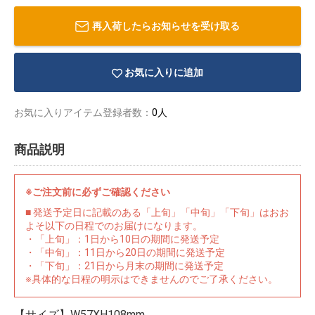
再入荷したらお知らせを受け取る
お気に入りに追加
お気に入りアイテム登録者数：
0人
商品説明
※ご注文前に必ずご確認ください
■ 発送予定日に記載のある「上旬」「中旬」「下旬」はおお
よそ以下の日程でのお届けになります。
・「上旬」：1日から10日の期間に発送予定
物園
イラストレ
アダルトグ
・「中旬」：11日から20日の期間に発送予定
ーター
ッズ
・「下旬」：21日から月末の期間に発送予定
※具体的な日程の明示はできませんのでご了承ください。
【サイズ】W57XH108mm