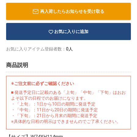
再入荷したらお知らせを受け取る
お気に入りに追加
お気に入りアイテム登録者数：
0人
商品説明
※ご注文前に必ずご確認ください
■ 発送予定日に記載のある「上旬」「中旬」「下旬」はおお
よそ以下の日程でのお届けになります。
・「上旬」：1日から10日の期間に発送予定
物園
イラストレ
アダルトグ
・「中旬」：11日から20日の期間に発送予定
ーター
ッズ
・「下旬」：21日から月末の期間に発送予定
※具体的な日程の明示はできませんのでご了承ください。
【サイズ】W74XH114mm