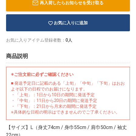
再入荷したらお知らせを受け取る
お気に入りに追加
お気に入りアイテム登録者数：
0人
商品説明
※ご注文前に必ずご確認ください
■ 発送予定日に記載のある「上旬」「中旬」「下旬」はおお
よそ以下の日程でのお届けになります。
・「上旬」：1日から10日の期間に発送予定
・「中旬」：11日から20日の期間に発送予定
・「下旬」：21日から月末の期間に発送予定
物園
イラストレ
アダルトグ
※具体的な日程の明示はできませんのでご了承ください。
ーター
ッズ
【サイズ】L（身丈74cm / 身巾55cm / 肩巾50cm / 袖丈
22cm）