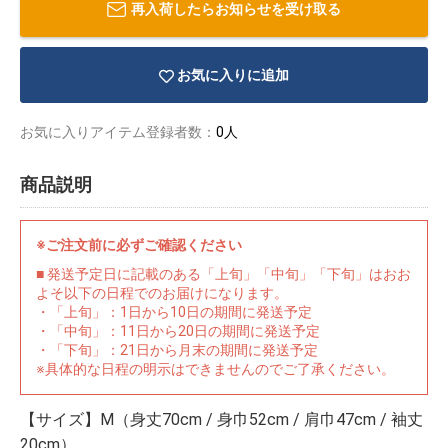
再入荷したらお知らせを受け取る
お気に入りに追加
お気に入りアイテム登録者数：
0人
商品説明
※ご注文前に必ずご確認ください
■ 発送予定日に記載のある「上旬」「中旬」「下旬」はおお
よそ以下の日程でのお届けになります。
・「上旬」：1日から10日の期間に発送予定
・「中旬」：11日から20日の期間に発送予定
・「下旬」：21日から月末の期間に発送予定
物園
イラストレ
アダルトグ
※具体的な日程の明示はできませんのでご了承ください。
ーター
ッズ
【サイズ】M（身丈70cm / 身巾52cm / 肩巾47cm / 袖丈
20cm）