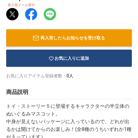
再入荷メール受付
再入荷したらお知らせを受け取る
お気に入りに追加
お気に入りアイテム登録者数：
0人
商品説明
トイ・ストーリー５に登場するキャラクターの半立体の
物園
イラストレ
アダルトグ
ぬいぐるみマスコット。
ーター
ッズ
中身が見えないパッケージに入っているので、どれが出
るかは開けてからのお楽しみ！(全8種のうちいずれか1種
が入っています）