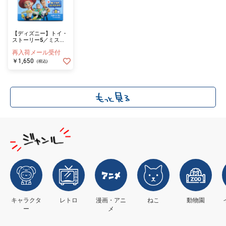
【ディズニー】トイ・
ストーリー5／ミステ
リーボックス／ぬいぐ
再入荷メール受付
るみミニマスコット
《単品》
￥1,650
(税込)
キャラクタ
レトロ
漫画・アニ
ねこ
動物園
ー
メ