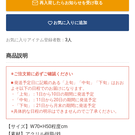
再入荷したらお知らせを受け取る
お気に入りに追加
お気に入りアイテム登録者数：
3人
商品説明
※ご注文前に必ずご確認ください
■ 発送予定日に記載のある「上旬」「中旬」「下旬」はおお
よそ以下の日程でのお届けになります。
・「上旬」：1日から10日の期間に発送予定
・「中旬」：11日から20日の期間に発送予定
・「下旬」：21日から月末の期間に発送予定
物園
イラストレ
アダルトグ
※具体的な日程の明示はできませんのでご了承ください。
ーター
ッズ
【サイズ】W70×H50程度cm
【素材】アクリル樹脂/鉄