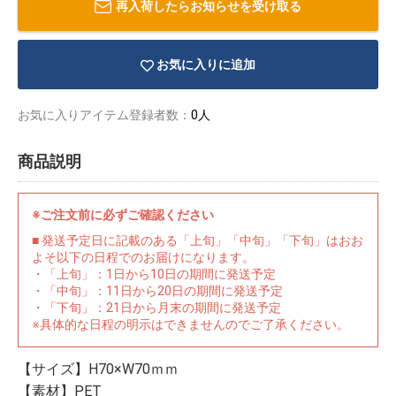
再入荷したらお知らせを受け取る
お気に入りに追加
お気に入りアイテム登録者数：
0人
商品説明
※ご注文前に必ずご確認ください
■ 発送予定日に記載のある「上旬」「中旬」「下旬」はおお
よそ以下の日程でのお届けになります。
・「上旬」：1日から10日の期間に発送予定
・「中旬」：11日から20日の期間に発送予定
・「下旬」：21日から月末の期間に発送予定
物園
イラストレ
アダルトグ
※具体的な日程の明示はできませんのでご了承ください。
ーター
ッズ
【サイズ】H70×W70ｍｍ
【素材】PET