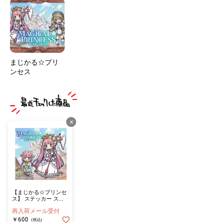
まじかる☆プリ
ンセス
×
【まじかる☆プリンセ
ス】 ステッカー スク
エア コロネ
再入荷メール受付
￥600
(税込)