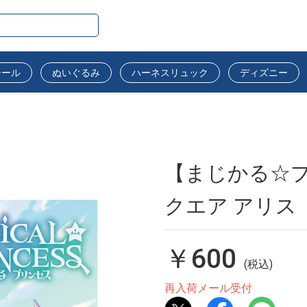
シール
ぬいぐるみ
ハーネスリュック
ディズニー
【まじかる☆プ
クエア アリス
￥600
(税込)
再入荷メール受付