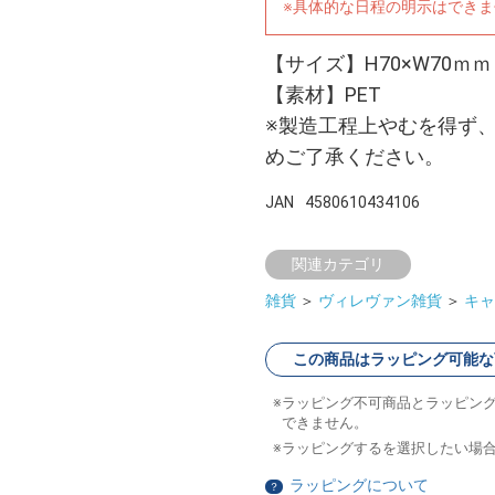
※具体的な日程の明示はでき
【サイズ】H70×W70ｍｍ
【素材】PET
※製造工程上やむを得ず
めご了承ください。
JAN
4580610434106
関連カテゴリ
雑貨
＞
ヴィレヴァン雑貨
＞
キャ
この商品はラッピング可能な
ラッピング不可商品とラッピン
できません。
ラッピングするを選択したい場
ラッピングについて
？