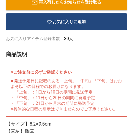
再入荷したらお知らせを受け取る
お気に入りに追加
お気に入りアイテム登録者数：
30人
商品説明
※ご注文前に必ずご確認ください
■ 発送予定日に記載のある「上旬」「中旬」「下旬」はおお
よそ以下の日程でのお届けになります。
・「上旬」：1日から10日の期間に発送予定
・「中旬」：11日から20日の期間に発送予定
・「下旬」：21日から月末の期間に発送予定
物園
イラストレ
アダルトグ
※具体的な日程の明示はできませんのでご了承ください。
ーター
ッズ
【サイズ】8.2×9.5cm
【素材】陶器