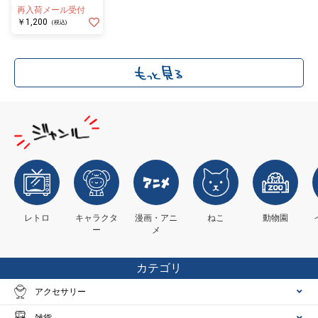
ホルダー〈マジック・
再入荷メール受付
メイド〉
￥1,200
(税込)
レトロ
キャラクタ
漫画・アニ
ねこ
動物園
ー
メ
カテゴリ
アクセサリー