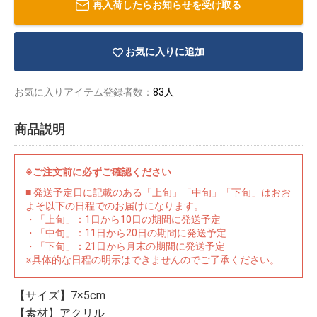
再入荷したらお知らせを受け取る
お気に入りに追加
お気に入りアイテム登録者数：
83人
商品説明
※ご注文前に必ずご確認ください
■ 発送予定日に記載のある「上旬」「中旬」「下旬」はおお
よそ以下の日程でのお届けになります。
・「上旬」：1日から10日の期間に発送予定
・「中旬」：11日から20日の期間に発送予定
・「下旬」：21日から月末の期間に発送予定
物園
イラストレ
アダルトグ
※具体的な日程の明示はできませんのでご了承ください。
ーター
ッズ
【サイズ】7×5cm
【素材】アクリル