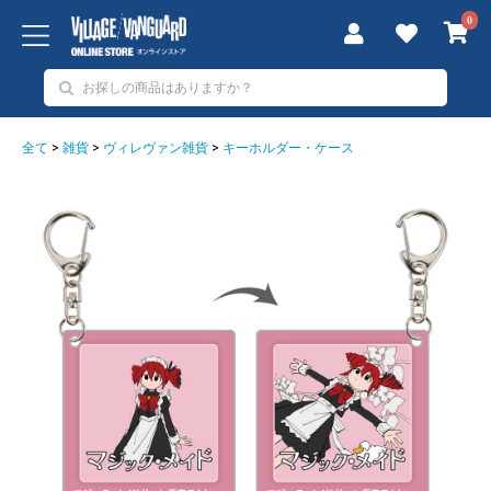
0
全て
>
雑貨
>
ヴィレヴァン雑貨
>
キーホルダー・ケース