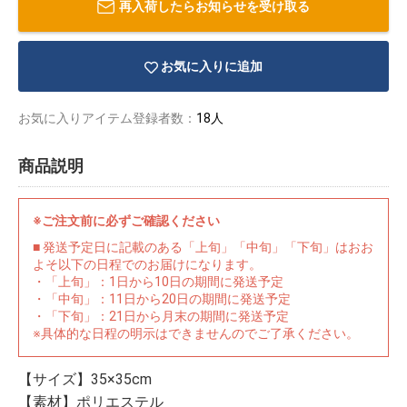
再入荷したらお知らせを受け取る
お気に入りに追加
お気に入りアイテム登録者数：
18人
商品説明
※ご注文前に必ずご確認ください
■ 発送予定日に記載のある「上旬」「中旬」「下旬」はおお
よそ以下の日程でのお届けになります。
・「上旬」：1日から10日の期間に発送予定
・「中旬」：11日から20日の期間に発送予定
・「下旬」：21日から月末の期間に発送予定
物園
イラストレ
アダルトグ
※具体的な日程の明示はできませんのでご了承ください。
ーター
ッズ
【サイズ】35×35cm
【素材】ポリエステル