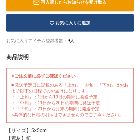
再入荷したらお知らせを受け取る
お気に入りに追加
お気に入りアイテム登録者数：
9人
商品説明
※ご注文前に必ずご確認ください
■ 発送予定日に記載のある「上旬」「中旬」「下旬」はおお
よそ以下の日程でのお届けになります。
・「上旬」：1日から10日の期間に発送予定
・「中旬」：11日から20日の期間に発送予定
・「下旬」：21日から月末の期間に発送予定
物園
イラストレ
アダルトグ
※具体的な日程の明示はできませんのでご了承ください。
ーター
ッズ
【サイズ】5×5cm
【素材】紙