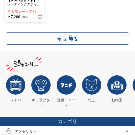
【MIMI×重音テト】ト
レーディングステッカ
ー〈12種セット〉
再入荷メール受付
￥7,200
(税込)
レトロ
キャラクタ
漫画・アニ
ねこ
動物園
ー
メ
カテゴリ
アクセサリー