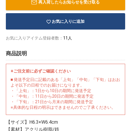
再入荷したらお知らせを受け取る
お気に入りに追加
お気に入りアイテム登録者数：
11人
商品説明
※ご注文前に必ずご確認ください
■ 発送予定日に記載のある「上旬」「中旬」「下旬」はおお
よそ以下の日程でのお届けになります。
・「上旬」：1日から10日の期間に発送予定
・「中旬」：11日から20日の期間に発送予定
・「下旬」：21日から月末の期間に発送予定
物園
イラストレ
アダルトグ
※具体的な日程の明示はできませんのでご了承ください。
ーター
ッズ
【サイズ】H6.3×W6.4cm
【素材】アクリル樹脂/鉄