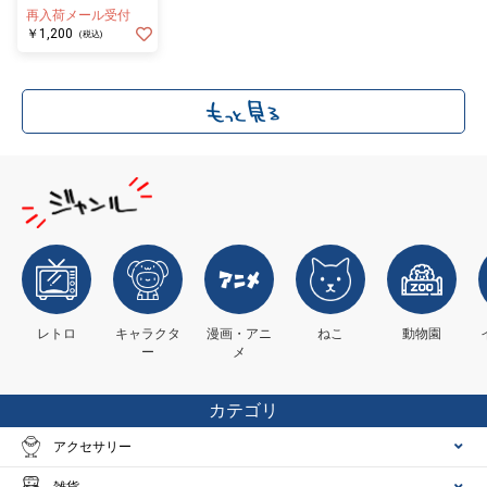
アクリルキーホルダ
再入荷メール受付
ー P1 等身
￥1,200
(税込)
レトロ
キャラクタ
漫画・アニ
ねこ
動物園
ー
メ
カテゴリ
アクセサリー