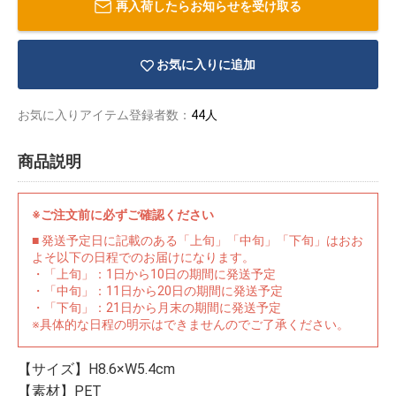
再入荷したらお知らせを受け取る
お気に入りに追加
お気に入りアイテム登録者数：
44人
商品説明
※ご注文前に必ずご確認ください
■ 発送予定日に記載のある「上旬」「中旬」「下旬」はおお
よそ以下の日程でのお届けになります。
・「上旬」：1日から10日の期間に発送予定
・「中旬」：11日から20日の期間に発送予定
・「下旬」：21日から月末の期間に発送予定
物園
イラストレ
アダルトグ
※具体的な日程の明示はできませんのでご了承ください。
ーター
ッズ
【サイズ】H8.6×W5.4cm
【素材】PET