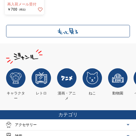
ド P3 等身
再入荷メール受付
￥700
(税込)
キャラクタ
レトロ
漫画・アニ
ねこ
動物園
ー
メ
カテゴリ
アクセサリー