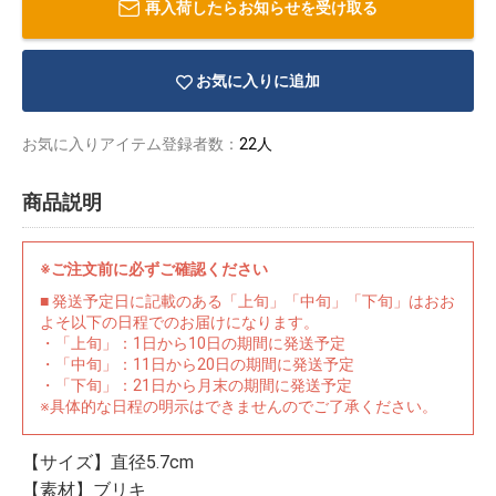
再入荷したらお知らせを受け取る
お気に入りに追加
お気に入りアイテム登録者数：
22人
商品説明
※ご注文前に必ずご確認ください
■ 発送予定日に記載のある「上旬」「中旬」「下旬」はおお
よそ以下の日程でのお届けになります。
・「上旬」：1日から10日の期間に発送予定
・「中旬」：11日から20日の期間に発送予定
・「下旬」：21日から月末の期間に発送予定
物園
イラストレ
アダルトグ
※具体的な日程の明示はできませんのでご了承ください。
ーター
ッズ
【サイズ】直径5.7cm
【素材】ブリキ