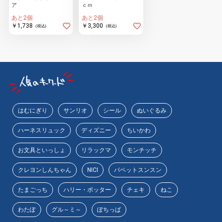
ア
ｃｍ
あと2個
あと2個
￥1,738
￥3,300
(税込)
(税込)
はむにぎり
サンリオ
シール
ぬいぐるみ
ハーネスリュック
ディズニー
ちいかわ
お文具といっしょ
リラックマ
モンチッチ
クレヨンしんちゃん
NICI
パペットスンスン
たまごっち
ハリー・ポッター
チェキ
ねこ
わたぽ
グル～ミ～
ぽちっぱ