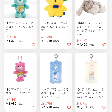
【ケアベア】ソフトマ
【ふわふわたっとん】
【NICI】ベアフレンズ
スコット ウィッシュベ
ぬいぐるみ S レモンベ
２５ ベア フィニ
ア
ア
ー クラシック ３５
ｃｍ
あと3個
あと2個
あと1個
￥1,320
￥1,980
(税込)
(税込)
￥4,400
(税込)
【ケアベア】ソフトマ
【ケアベア】ぬいぐる
【ケアベア】ぬいぐる
スコット チアベア
みフォトキーホルダー
みフォトキーホルダー
グランピーベア
スパークルハートベア
あと3個
あと3個
あと3個
￥1,980
(税込)
￥1,738
￥1,738
(税込)
(税込)