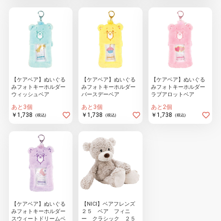
物園
イラストレ
アダルトグ
ーター
ッズ
【ケアベア】ぬいぐる
【ケアベア】ぬいぐる
【ケアベア】ぬいぐる
みフォトキーホルダー
みフォトキーホルダー
みフォトキーホルダー
ウィッシュベア
バースデーベア
ラブアロットベア
あと3個
あと3個
あと2個
￥1,738
￥1,738
￥1,738
(税込)
(税込)
(税込)
【ケアベア】ぬいぐる
【NICI】ベアフレンズ
みフォトキーホルダー
２５ ベア フィニ
スウィートドリームベ
ー クラシック ２５