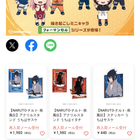
物園
イラストレ
アダルトグ
ーター
ッズ
【NARUTO-ナルト- 疾
【NARUTO-ナルト- 疾
【NARUTO-ナルト- 疾
風伝】アクリルスタ
風伝】アクリルスタ
風伝】ステッカー う
ンド うちはサスケ
ンド うちはイタチ
ちはサスケ
再入荷メール受付
再入荷メール受付
再入荷メール受付
￥1,980
￥1,980
￥440
(税込)
(税込)
(税込)