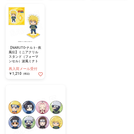
【NARUTO-ナルト- 疾
風伝】ミニアクリル
スタンド（フォーマ
ンセル）波風ミナト
再入荷メール受付
￥1,210
(税込)