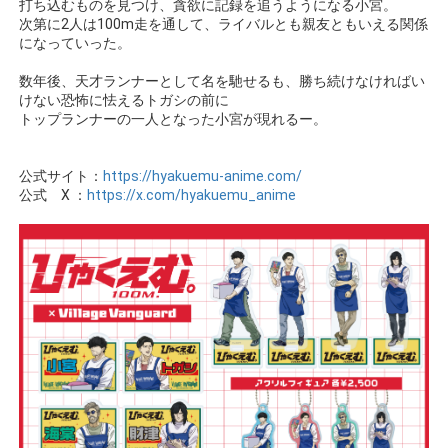
打ち込むものを見つけ、貪欲に記録を追うようになる小宮。
物園
イラストレ
アダルトグ
次第に2人は100m走を通して、ライバルとも親友ともいえる関係
ーター
ッズ
になっていった。
数年後、天才ランナーとして名を馳せるも、勝ち続けなければい
けない恐怖に怯えるトガシの前に
トップランナーの一人となった小宮が現れるー。
公式サイト：
https://hyakuemu-anime.com/
公式 X ：
https://x.com/hyakuemu_anime