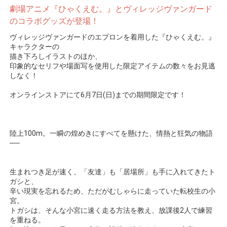
劇場アニメ『ひゃくえむ。』とヴィレッジヴァンガード
のコラボグッズが登場！
ヴィレッジヴァンガードのエプロンを着用した『ひゃくえむ。』
キャラクターの
描き下ろしイラストのほか、
印象的なセリフや場面写を使用した限定アイテムの数々をお見逃
しなく！
オンラインストアにて6月7日(日)までの期間限定です！
陸上100m。一瞬の煌めきにすべてを懸けた、情熱と狂気の物語
──
生まれつき足が速く、「友達」も「居場所」も手に入れてきたト
ガシと、
辛い現実を忘れるため、ただがむしゃらに走っていた転校生の小
宮。
トガシは、そんな小宮に速く走る方法を教え、放課後2人で練習
を重ねる。