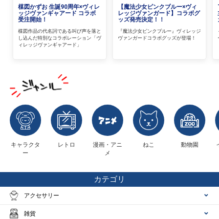
楳図かずお 生誕90周年×ヴィレ
【魔法少女ピンクブルー×ヴィ
ッジヴァンギャアード コラボ
レッジヴァンガード】コラボグ
受注開始！
ッズ発売決定！！
楳図作品の代名詞である叫び声を落と
『魔法少女ピンクブルー』ヴィレッジ
し込んだ特別なコラボレーション「ヴ
ヴァンガードコラボグッズが登場！
ィレッジヴァンギャアード」
キャラクタ
レトロ
漫画・アニ
ねこ
動物園
ー
メ
カテゴリ
アクセサリー
雑貨