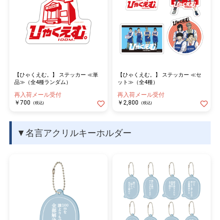
【ひゃくえむ。】 ステッカー ≪単
【ひゃくえむ。】 ステッカー ≪セ
品≫（全4種ランダム）
ット≫（全4種）
再入荷メール受付
再入荷メール受付
￥700
￥2,800
(税込)
(税込)
▼名言アクリルキーホルダー