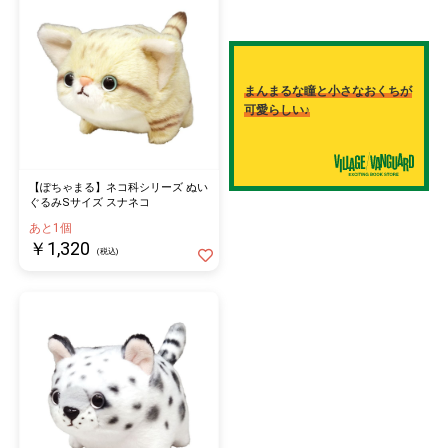
まんまるな瞳と小さなおくちが
可愛らしい♪
【ぽちゃまる】ネコ科シリーズ ぬい
ぐるみSサイズ スナネコ
あと1個
￥1,320
(税込)