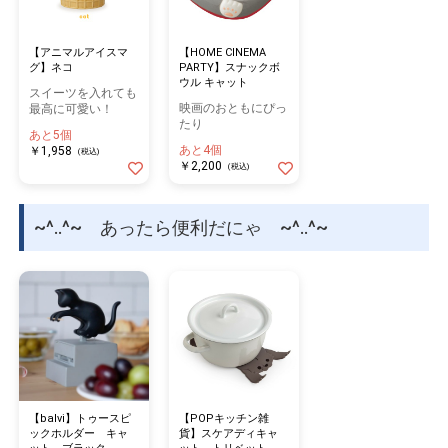
【アニマルアイスマ
【HOME CINEMA
グ】ネコ
PARTY】スナックボ
ウル キャット
スイーツを入れても
映画のおともにぴっ
最高に可愛い！
たり
あと5個
あと4個
￥1,958
(税込)
￥2,200
(税込)
~^..^~ あったら便利だにゃ ~^..^~
【balvi】トゥースピ
【POPキッチン雑
ックホルダー キャ
貨】スケアディキャ