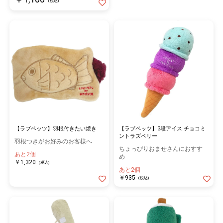
(税込)
【ラブペッツ】羽根付きたい焼き
【ラブペッツ】3段アイス チョコミ
ントラズベリー
羽根つきがお好みのお客様へ
ちょっぴりおませさんにおすす
あと2個
め
￥1,320
(税込)
あと2個
￥935
(税込)