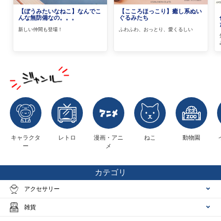
【ぼうみたいなねこ】なんでこ
【こころほっこり】癒し系ぬい
んな無防備なの。。。
ぐるみたち
新しい仲間も登場！
ふわふわ、おっとり、愛くるしい
キャラクタ
レトロ
漫画・アニ
ねこ
動物園
ー
メ
カテゴリ
アクセサリー
雑貨