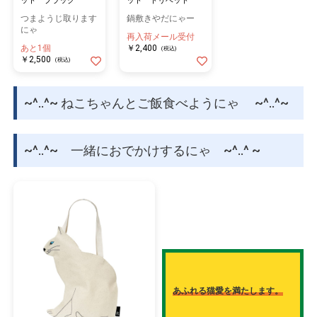
ット ブラック
ット トリベット
つまようじ取ります
鍋敷きやだにゃー
にゃ
再入荷メール受付
あと1個
￥2,400
(税込)
￥2,500
(税込)
~^..^~ ねこちゃんとご飯食べようにゃ ~^..^~
~^..^~ 一緒におでかけするにゃ ~^..^ ~
あふれる猫愛を満たします。