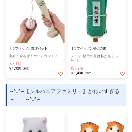
【ラブペッツ】野球バット
【ラブペッツ】秘伝の書
決めてやるぜ！ホームラン！！
フフフ‥秘伝の書は私がもらっ
た‥！
あと1個
￥1,320
あと2個
(税込)
￥1,430
(税込)
~^..^~【シルバニアファミリー】かわいすぎる
～！ ~^..^~