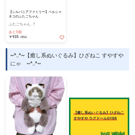
【シルバニアファミリー】ペルシャ
ネコのふたごちゃん
ふたごちゃん…?
あと5個
￥935
(税込)
~^..^~【癒し系ぬいぐるみ】ひざねこ すやすや
にゃ ~^..^~
【癒し系ぬいぐるみ】ひざねこ
すやすや ラグドールGYBR