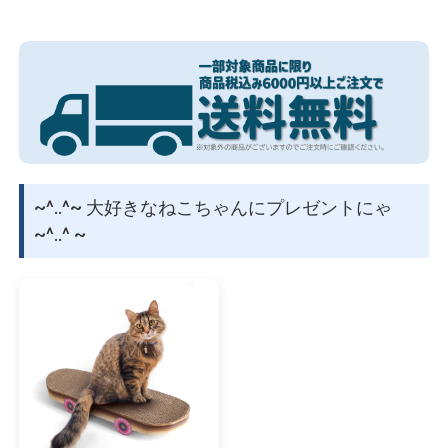
の日。
物園
イラストレ
アダルトグ
ーター
ッズ
1秒でも早く帰ってもふもふしたい…
いつかネコと生活したい…
毎日ネコのことで頭がいっぱい…
そんな感じでほぼネコの下僕と化しているのなら
いっそのこと毎日の生活をネコまみれにしちゃおうよ！
~^..^~ 大好きなねこちゃんにプレゼントにゃ
~^..^ ~