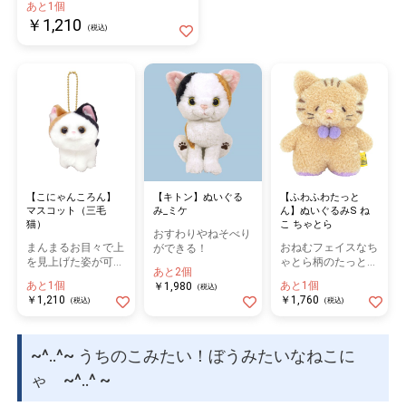
あと1個
￥1,210
(税込)
【こにゃんころん】
【キトン】ぬいぐる
【ふわふわたっと
マスコット（三毛
み_ミケ
ん】ぬいぐるみS ね
猫）
こ ちゃとら
おすわりやねそべり
まんまるお目々で上
おねむフェイスなち
ができる！
を見上げた姿が可愛
ゃとら柄のたっとん
あと2個
い♪
です！
あと1個
あと1個
￥1,980
(税込)
￥1,210
￥1,760
(税込)
(税込)
~^..^~ うちのこみたい！ぼうみたいなねこに
ゃ ~^..^ ~