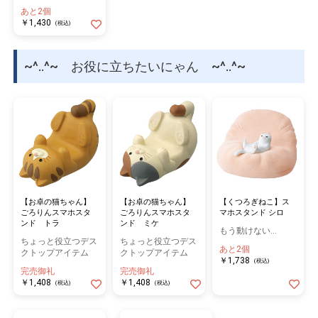
あと2個
￥1,430
(税込)
~^..^~ お役に立ちたいにゃん ~^..^~
【お卓の猫ちゃん】
【お卓の猫ちゃん】
【くつろぎねこ】ス
ごろりんスマホスタ
ごろりんスマホスタ
マホスタンド シロ
ンド トラ
ンド ミケ
もう動けない…
ちょっと役立つデス
ちょっと役立つデス
あと2個
クトップアイテム
クトップアイテム
￥1,738
(税込)
完売御礼
完売御礼
￥1,408
￥1,408
(税込)
(税込)