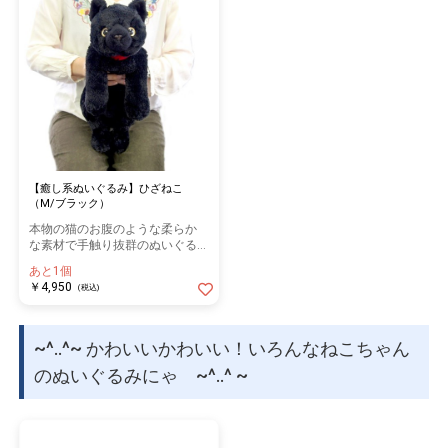
【癒し系ぬいぐるみ】ひざねこ
（M/ブラック）
本物の猫のお腹のような柔らか
な素材で手触り抜群のぬいぐる
み！
あと1個
￥4,950
(税込)
~^..^~ かわいいかわいい！いろんなねこちゃん
のぬいぐるみにゃ ~^..^ ~