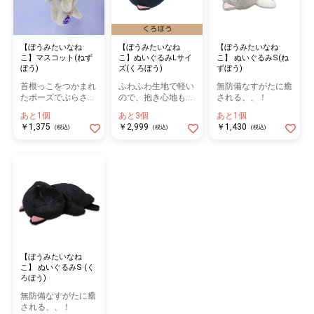
【ぼうみたいなね
【ぼうみたいなね
【ぼうみたいなね
こ】マスコット(ねず
こ】ぬいぐるみLサイ
こ】 ぬいぐるみS(ね
ぼう)
ズ(くろぼう)
ずぼう)
首根っこをつかまれ
ふわふわ生地で軽い
無防備なすがたに癒
たポーズでぶらさが
ので、抱き心地も抜
される、、！
る姿が可愛い
群♪
あと1個
あと3個
あと1個
￥1,375
￥2,999
￥1,430
(税込)
(税込)
(税込)
【ぼうみたいなね
こ】 ぬいぐるみS (く
ろぼう)
無防備なすがたに癒
される、、！