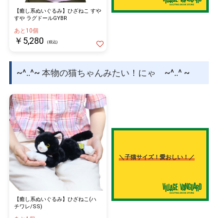
【癒し系ぬいぐるみ】ひざねこ すや
すや ラグドールGYBR
あと10個
￥5,280
(税込)
~^..^~ 本物の猫ちゃんみたい！にゃ ~^..^ ~
＼子猫サイズ！愛おしい！／
【癒し系ぬいぐるみ】ひざねこ(ハ
チワレ/SS)