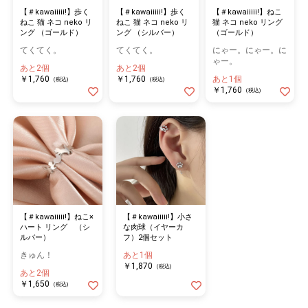
【＃kawaiiiii!】歩く
【＃kawaiiiii!】歩く
【＃kawaiiiii!】ねこ
ねこ 猫 ネコ neko リ
ねこ 猫 ネコ neko リ
猫 ネコ neko リング
ング （ゴールド）
ング （シルバー）
（ゴールド）
てくてく。
てくてく。
にゃー。にゃー。に
ゃー。
あと2個
あと2個
￥1,760
￥1,760
あと1個
(税込)
(税込)
￥1,760
(税込)
【＃kawaiiiii!】ねこ×
【＃kawaiiiii!】小さ
ハート リング （シ
な肉球（イヤーカ
ルバー）
フ）2個セット
きゅん！
あと1個
￥1,870
(税込)
あと2個
￥1,650
(税込)