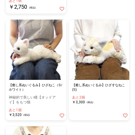
あと1個
￥2,750
(税込)
【癒し系ぬいぐるみ】ひざねこ（S/
【癒し系ぬいぐるみ】ひざすなねこ
ホワイト）
(S)
神秘的で美しい瞳【オッドア
あと2個
イ】をもつ猫
￥3,300
(税込)
あと1個
￥3,520
(税込)