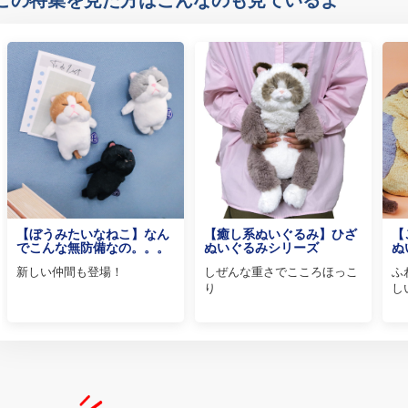
【ぼうみたいなねこ】なん
【癒し系ぬいぐるみ】ひざ
【
でこんな無防備なの。。。
ぬいぐるみシリーズ
ぬ
新しい仲間も登場！
しぜんな重さでこころほっこ
ふ
り
し