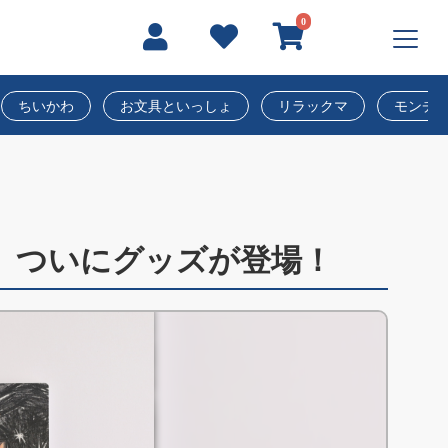
0
ちいかわ
お文具といっしょ
リラックマ
モンチ
】ついにグッズが登場！