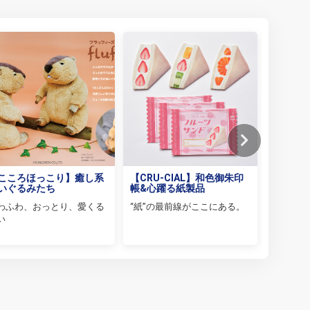
こころほっこり】癒し系
【CRU-CIAL】和色御朱印
【吉德
いぐるみたち
帳&心躍る紙製品
な時代
いぐる
わふわ、おっとり、愛くる
“紙”の最前線がここにある。
知る人ぞ
い
ぬいぐる