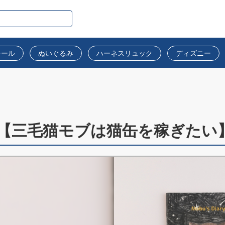
シール
ぬいぐるみ
ハーネスリュック
ディズニー
！
【三毛猫モブは猫缶を稼ぎたい