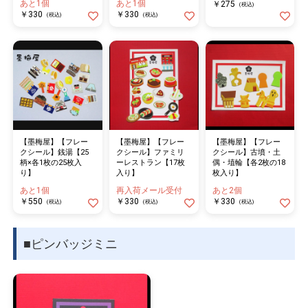
あと1個
あと1個
￥275
(税込)
￥330
￥330
(税込)
(税込)
【墨梅屋】【フレー
【墨梅屋】【フレー
【墨梅屋】【フレー
クシール】銭湯【25
クシール】ファミリ
クシール】古墳・土
柄×各1枚の25枚入
ーレストラン【17枚
偶・埴輪【各2枚の18
り】
入り】
枚入り】
あと1個
再入荷メール受付
あと2個
￥550
￥330
￥330
(税込)
(税込)
(税込)
■ピンバッジミニ