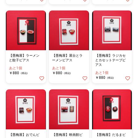
【墨梅屋】ラーメン
【墨梅屋】屋台とラ
【墨梅屋】ラジカセ
と餃子ピアス
ーメンピアス
とカセットテープピ
アス
あと1個
あと1個
あと1個
￥880
￥880
(税込)
(税込)
￥880
(税込)
【墨梅屋】おでんピ
【墨梅屋】映画館ピ
【墨梅屋】だるまピ