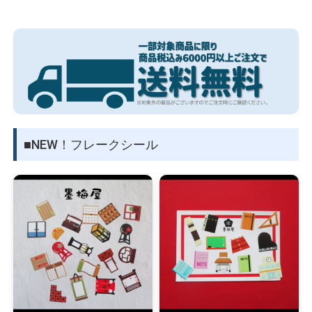
物園
イラストレ
アダルトグ
ーター
ッズ
■NEW！フレークシール