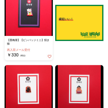
縁起いい！
【墨梅屋】【ピンバッジミニ】招き
猫
再入荷メール受付
￥330
(税込)