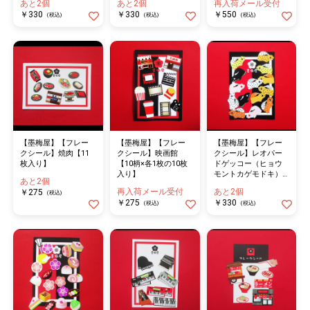
あと2個
あと2個
再入荷メール受付
￥330
￥330
￥550
(税込)
(税込)
(税込)
【墨梅屋】【フレー
【墨梅屋】【フレー
【墨梅屋】【フレー
クシール】焼肉【11
クシール】映画館
クシール】レオパー
枚入り】
【10柄×各1枚の10枚
ドゲッコー（ヒョウ
入り】
モントカゲモドキ）
あと2個
【14枚入り】
再入荷メール受付
あと2個
￥275
(税込)
￥275
￥330
(税込)
(税込)