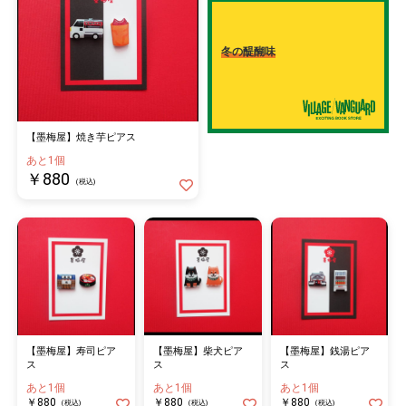
冬の醍醐味
【墨梅屋】焼き芋ピアス
あと1個
￥880
(税込)
【墨梅屋】寿司ピア
【墨梅屋】柴犬ピア
【墨梅屋】銭湯ピア
ス
ス
ス
あと1個
あと1個
あと1個
￥880
￥880
￥880
(税込)
(税込)
(税込)