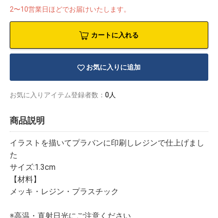
2〜10営業日ほどでお届けいたします。
カートに入れる
お気に入りに追加
お気に入りアイテム登録者数：
0人
商品説明
イラストを描いてプラバンに印刷しレジンで仕上げまし
た
サイズ:1.3cm
物園
イラストレ
アダルトグ
【材料】
ーター
ッズ
メッキ・レジン・プラスチック
※高温・直射日光にご注意ください