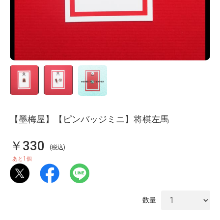
【墨梅屋】【ピンバッジミニ】将棋左馬
￥330
(税込)
1
あと
個
数量