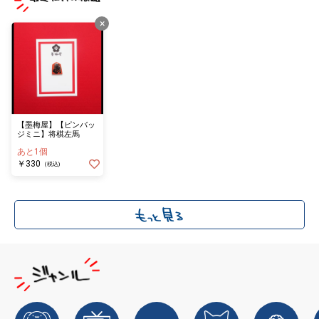
×
【墨梅屋】【ピンバッ
ジミニ】将棋左馬
あと1個
￥330
(税込)